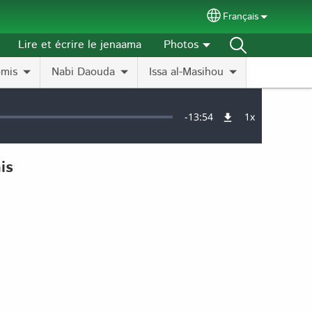
Français
Select your langu
Lire et écrire le jenaama
Photos
omis
Nabi Daouda
Issa al-Masihou
Remaining
-
13:54
1x
Vitesse
de
lecture
Time
is