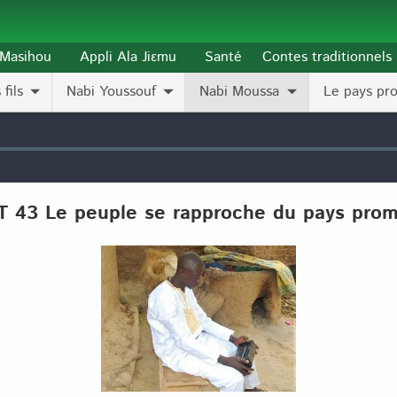
l-Masihou
Appli Ala Jiɛmu
Santé
Contes traditionnels
fils
Nabi Youssouf
Nabi Moussa
Le pays pr
T 43 Le peuple se rapproche du pays prom