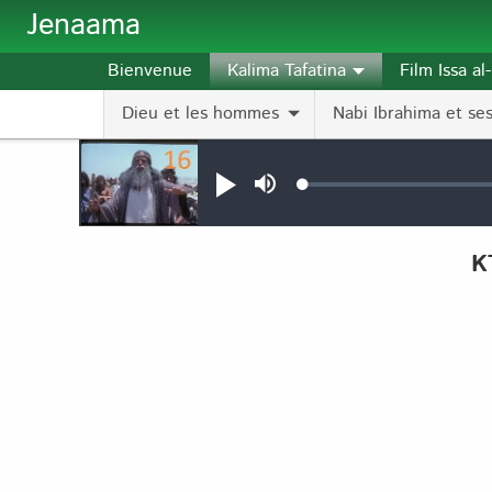
Aller au contenu principal
Jenaama
Bienvenue
Kalima Tafatina
Film Issa a
Dieu et les hommes
Nabi Ibrahima et ses 
Audio file
Loaded
:
Jouer
Sourdine
0.12%
K