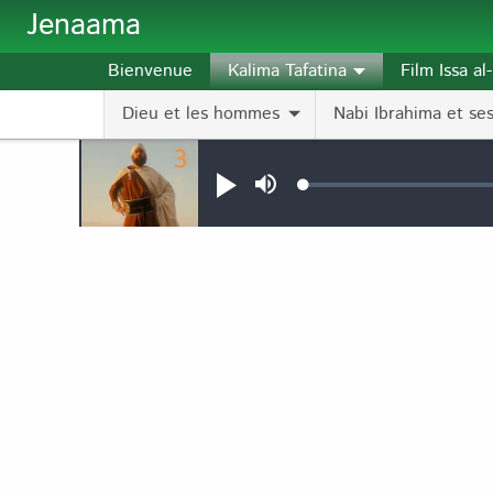
Aller au contenu principal
Jenaama
Bienvenue
Kalima Tafatina
Film Issa a
Dieu et les hommes
Nabi Ibrahima et ses 
Audio file
Loaded
:
Jouer
Sourdine
0.11%