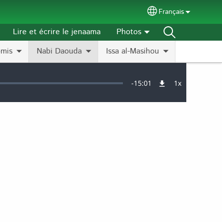
Français
Select your langu
Lire et écrire le jenaama
Photos
omis
Nabi Daouda
Issa al-Masihou
Remaining
-
15:01
1x
Vitesse
de
lecture
Time