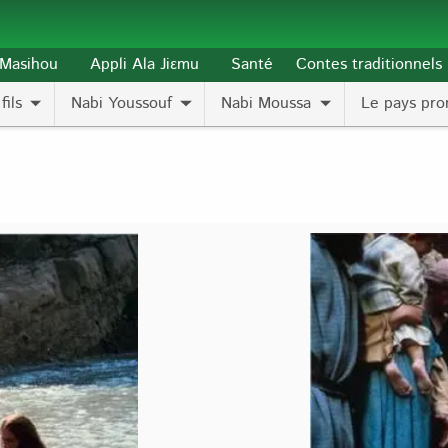
l-Masihou
Appli Ala Jiɛmu
Santé
Contes traditionnels
fils
Nabi Youssouf
Nabi Moussa
Le pays pro