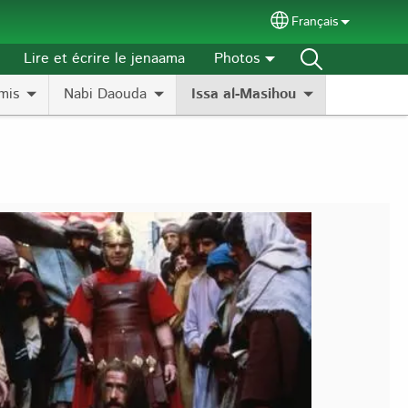
Français
Select your langu
Lire et écrire le jenaama
Photos
mis
Nabi Daouda
Issa al-Masihou