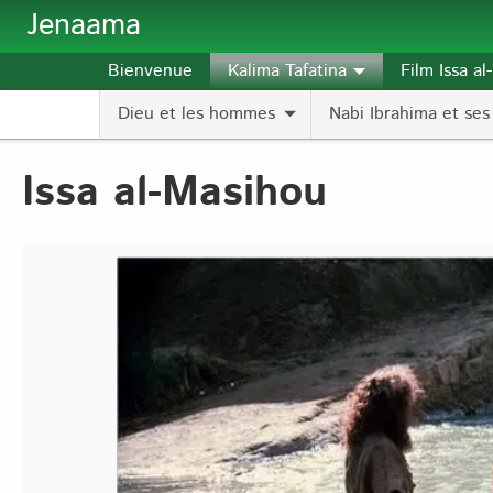
Aller au contenu principal
Jenaama
Bienvenue
Kalima Tafatina
Film Issa a
Dieu et les hommes
Nabi Ibrahima et ses 
Issa al-Masihou