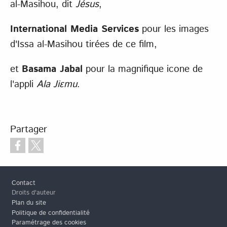
al-Masihou, dit
Jésus
,
International Media Services
pour les images
d'Issa al-Masihou tirées de ce film,
et
Basama Jabal
pour la magnifique icone de
l'appli
Ala Jiɛmu
.
Partager
Pied de page
Contact
Droits d'auteur
Plan du site
Politique de confidentialité
Paramétrage des cookies