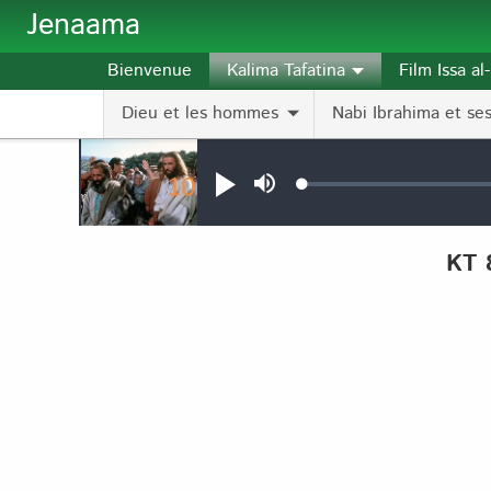
Aller au contenu principal
Jenaama
Bienvenue
Kalima Tafatina
Film Issa a
Dieu et les hommes
Nabi Ibrahima et ses 
Audio file
Loaded
:
Jouer
Sourdine
0.11%
KT 