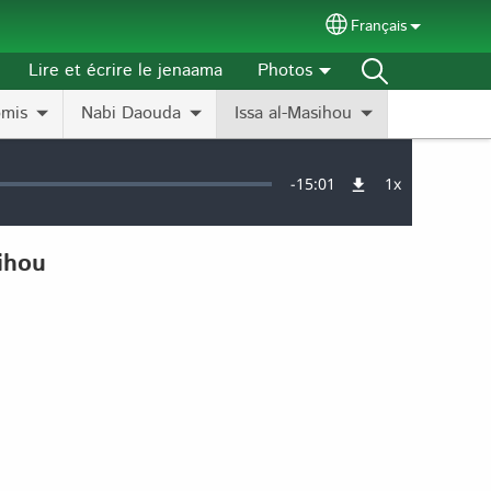
Français
Select your langu
Lire et écrire le jenaama
Photos
omis
Nabi Daouda
Issa al-Masihou
Remaining
-
15:01
1x
Vitesse
de
lecture
Time
ihou