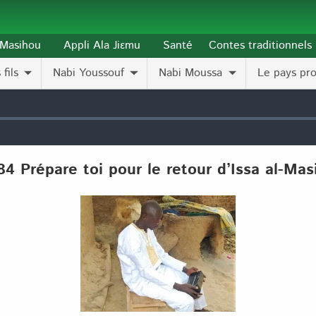
l-Masihou
Appli Ala Jiɛmu
Santé
Contes traditionnels
fils
Nabi Youssouf
Nabi Moussa
Le pays pr
84 Prépare toi pour le retour d’Issa al-Mas