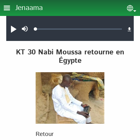
Aller au contenu principal
Jenaama
Sel
Audio file
Loaded
:
Jouer
Sourdine
0.11%
KT 30 Nabi Moussa retourne en
Égypte
Retour