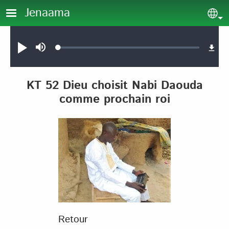
Aller au contenu principal
Jenaama
Sel
Audio file
Loaded
:
Jouer
Sourdine
0.12%
KT 52 Dieu choisit Nabi Daouda
comme prochain roi
Retour