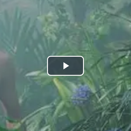
Lire
la
vidéo