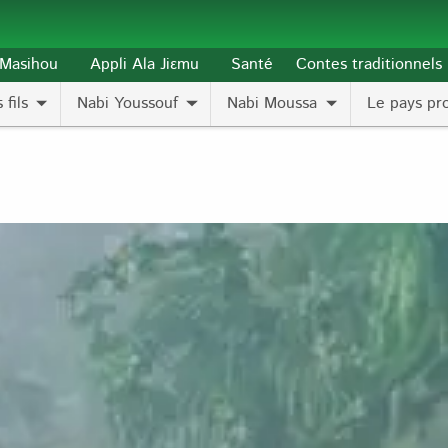
l-Masihou
Appli Ala Jiɛmu
Santé
Contes traditionnels
 fils
Nabi Youssouf
Nabi Moussa
Le pays pr