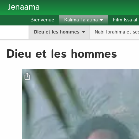
Aller au contenu principal
Jenaama
Bienvenue
Kalima Tafatina
Film Issa a
Dieu et les hommes
Nabi Ibrahima et ses
Dieu et les hommes
Fichier vidéo