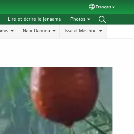
Français
Select your langu
Lire et écrire le jenaama
Photos
omis
Nabi Daouda
Issa al-Masihou