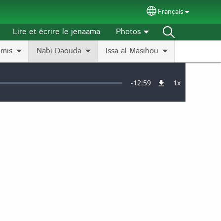
Français
Select your langu
Lire et écrire le jenaama
Photos
omis
Nabi Daouda
Issa al-Masihou
Remaining
-
12:59
1x
Vitesse
de
lecture
Time