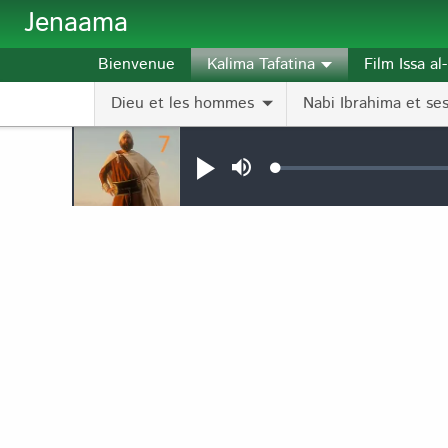
Aller au contenu principal
Jenaama
Bienvenue
Kalima Tafatina
Film Issa a
Dieu et les hommes
Nabi Ibrahima et ses 
Audio file
Loaded
:
Jouer
Sourdine
0.13%