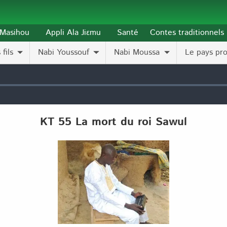
l-Masihou
Appli Ala Jiɛmu
Santé
Contes traditionnels
fils
Nabi Youssouf
Nabi Moussa
Le pays pr
KT 55 La mort du roi Sawul