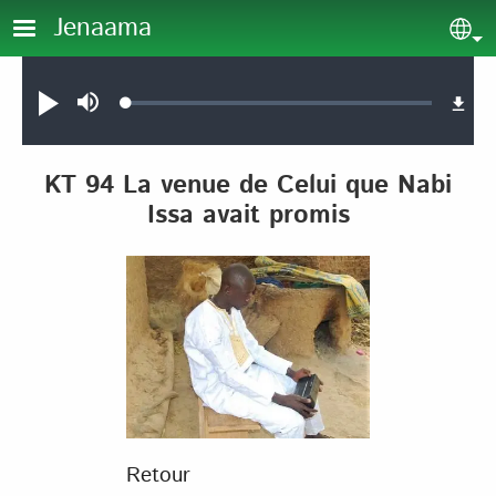
Aller au contenu principal
Jenaama
Sel
Audio file
Loaded
:
Jouer
Sourdine
0.12%
KT 94 La venue de Celui que Nabi
Issa avait promis
Retour