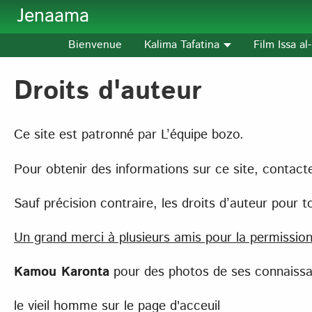
Aller au contenu principal
Jenaama
Bienvenue
Kalima Tafatina
Film Issa a
Droits d'auteur
Ce site est patronné par L’équipe bozo.
Pour obtenir des informations sur ce site, conta
Sauf précision contraire, les droits d’auteur pour
Un grand merci à plusieurs amis pour la permission d
Kamou Karonta
pour des photos de ses connaissa
le vieil homme sur le page d'acceuil