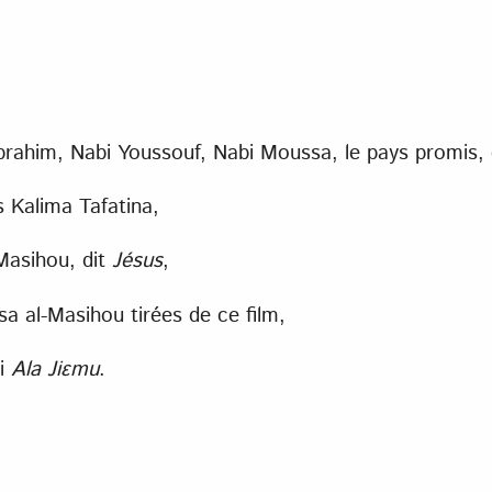
rahim, Nabi Youssouf, Nabi Moussa, le pays promis, et
 Kalima Tafatina,
-Masihou, dit
Jésus
,
sa al-Masihou tirées de ce film,
li
Ala Jiɛmu
.