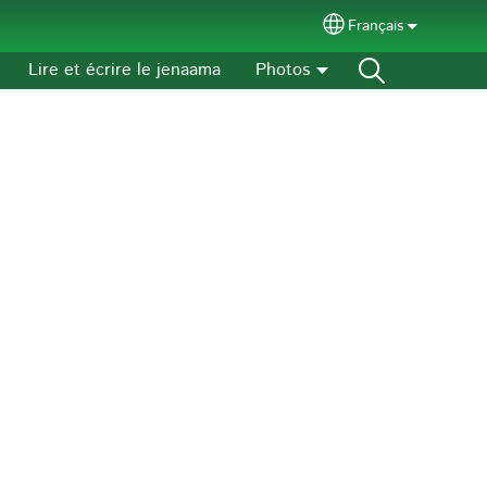
Français
Select your langu
Lire et écrire le jenaama
Photos