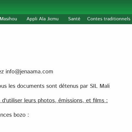
l-Masihou
Appli Ala Jiɛmu
Santé
Contes traditionnels
ctez info@jenaama.com
 tous les documents sont détenus par SIL Mali
'utiliser leurs photos, émissions, et films :
nces bozo :