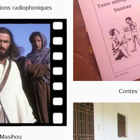
sions radiophoniques
Contes t
l-Masihou