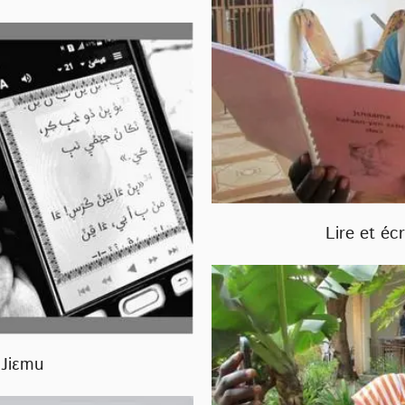
Lire et éc
 Jiɛmu