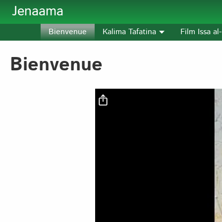
Aller au contenu principal
Jenaama
Bienvenue
Kalima Tafatina
Film Issa a
Bienvenue
Fichier vidéo