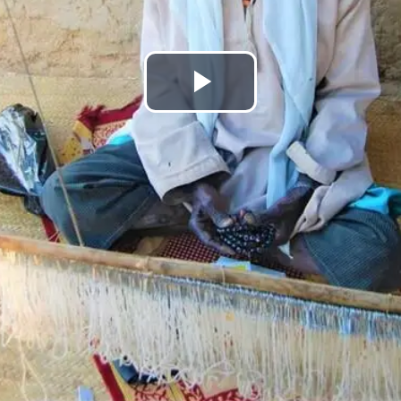
Lire
la
vidéo