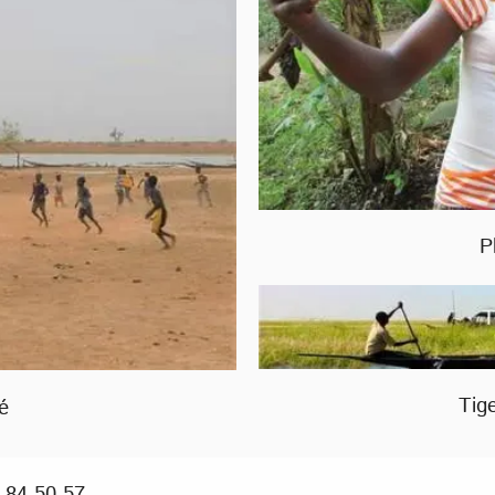
P
Tig
é
.84.50.57.