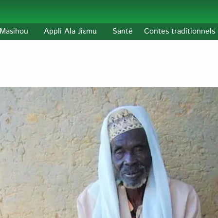
l-Masihou
Appli Ala Jiɛmu
Santé
Contes traditionnels