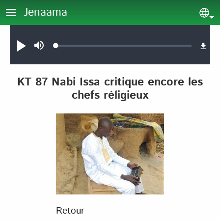
Aller au contenu principal
Jenaama
Sel
Audio file
Loaded
:
Jouer
Sourdine
0.12%
KT 87 Nabi Issa critique encore les
chefs réligieux
Retour