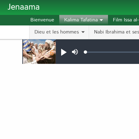
Aller au contenu principal
Jenaama
Bienvenue
Kalima Tafatina
Film Issa a
Dieu et les hommes
Nabi Ibrahima et ses 
Audio file
Loaded
:
Jouer
Sourdine
0.11%