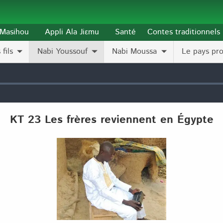
l-Masihou
Appli Ala Jiɛmu
Santé
Contes traditionnels
fils
Nabi Youssouf
Nabi Moussa
Le pays pr
KT 23 Les frères reviennent en Égypte