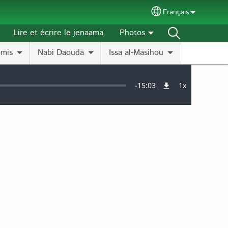
Français
Select your langu
Lire et écrire le jenaama
Photos
omis
Nabi Daouda
Issa al-Masihou
Remaining
-
15:03
1x
Vitesse
de
lecture
Time