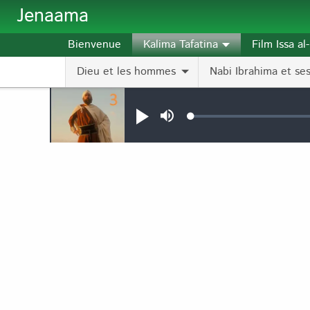
Aller au contenu principal
Jenaama
Bienvenue
Kalima Tafatina
Film Issa a
Dieu et les hommes
Nabi Ibrahima et ses 
Audio file
Loaded
:
Jouer
Sourdine
0.11%