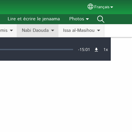
Français
Select your langu
Lire et écrire le jenaama
Photos
omis
Nabi Daouda
Issa al-Masihou
Remaining
-
15:01
1x
Vitesse
de
lecture
Time