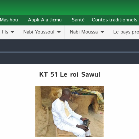
l-Masihou
Appli Ala Jiɛmu
Santé
Contes traditionnels
fils
Nabi Youssouf
Nabi Moussa
Le pays pr
KT 51 Le roi Sawul