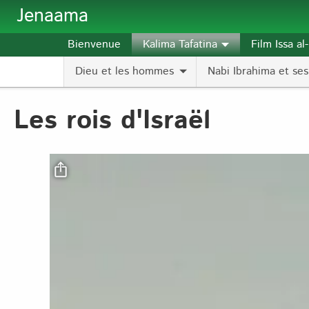
Aller au contenu principal
Jenaama
Bienvenue
Kalima Tafatina
Film Issa a
Dieu et les hommes
Nabi Ibrahima et ses 
Les rois d'Israël
Fichier vidéo