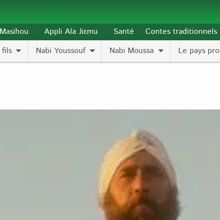
l-Masihou
Appli Ala Jiɛmu
Santé
Contes traditionnels
fils
Nabi Youssouf
Nabi Moussa
Le pays pro