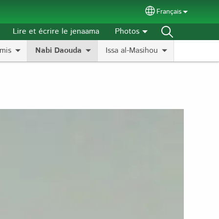
Français
Select your langu
Lire et écrire le jenaama
Photos
mis
Nabi Daouda
Issa al-Masihou