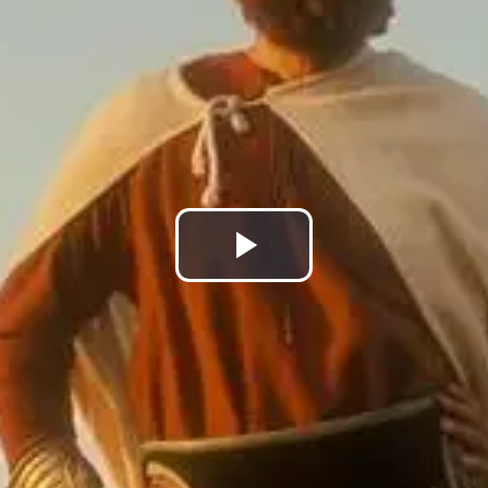
Lire
la
vidéo